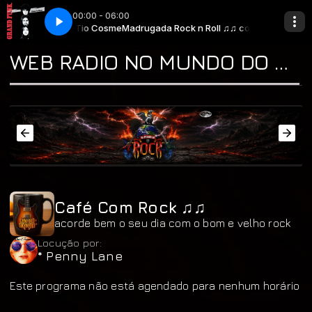
00:00 - 06:00
n Roll ♫♫ com * Tio Cosme
road - Aimless Lady
Grand Funk Railroad - Aimless Lady
Madrugada Rock n Roll ♫♫ com * Tio Cosme
WEB RADIO NO MUNDO DO ROCK "A CASA DO CLASSIC ROCK & DO BLUES"
Café Com Rock ♫♫
acorde bem o seu dia com o bom e velho rock
Locução por:
* Penny Lane
Este programa não está agendado para nenhum horário