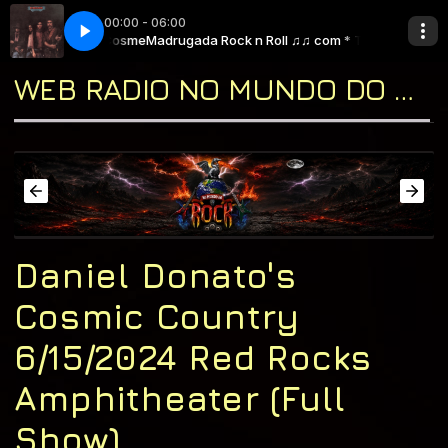
00:00 - 06:00
 ♫♫ com * Tio Cosme
Eagles - Desperado
Madrugada Rock n Roll ♫♫ com * Tio Cosme
WEB RADIO NO MUNDO DO ROCK "A CASA DO CLASSIC ROCK & DO BLUES"
Daniel Donato's
Cosmic Country
6/15/2024 Red Rocks
Amphitheater (Full
Show)