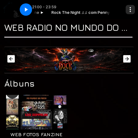
21:00 - 23:59
 ♫♫ com Penny Lane ►
ing Else Matters
Rock The Night ♫♫ com Penny Lane ►
Metallica - Nothing Else Matters
WEB RADIO NO MUNDO DO ROCK "A CASA DO CLASSIC ROCK & DO BLUES"
Álbuns
WEB FOTOS FANZINE