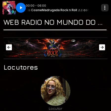
00:00 - 06:00
 Roll ♫♫ com * Tio Cosme
 Man in the Box.
Alice In Chains - Man in the Box.
Madrugada Rock n Roll ♫♫ com * Tio Cosme
WEB RADIO NO MUNDO DO ROCK "A CASA DO CLASSIC ROCK & DO BLUES"
Locutores
Locutor