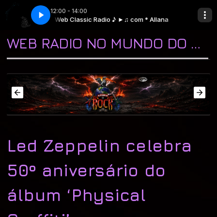
12:00 - 14:00
 * Allana
Web Classic Radio ♪ ►♫ com * Allana
Metallica - Of Wolf And Man
WEB RADIO NO MUNDO DO ROCK "A CASA DO CLASSIC ROCK & DO BLUES"
Led Zeppelin celebra
50º aniversário do
álbum ‘Physical