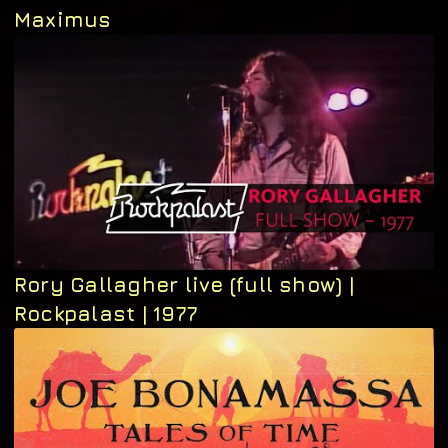
Maximus
Rory Gallagher live (full show) |
Rockpalast | 1977