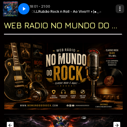
18:01 - 21:00
RUBÃO ROCK N ROLL
Wind Blows
10 - IRON - When The Wild Wind Blows
Rubão Rock n Roll - Ao Vivo!!! ◖(●◡●)◗ com * RUBÃO 
WEB RADIO NO MUNDO DO ROCK "A CASA DO CLASSIC ROCK & DO BLUES"