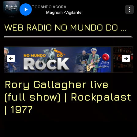
TOCANDO AGORA
 do Rock com Tio Slash
nte
Magnum -Vigilante
Classicos do Mundo do Rock com Tio Slash
WEB RADIO NO MUNDO DO ROCK "A CASA DO CLASSIC ROCK & DO BLUES"
Rory Gallagher live
(full show) | Rockpalast
| 1977