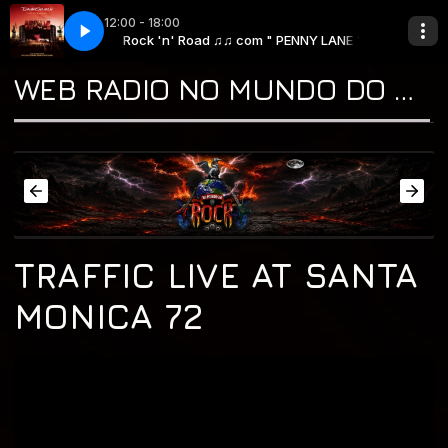
12:00 - 18:00
PENNY LANE "
David Gilmour - Time
Rock 'n' Road ♫♫ com " PENNY LANE "
WEB RADIO NO MUNDO DO ROCK "A CASA DO CLASSIC ROCK & DO BLUES"
TRAFFIC LIVE AT SANTA
MONICA 72