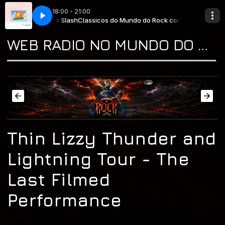
18:00 - 21:00
do Rock com Tio Slash
Band - Little Martha
The Allman Brothers Band - Little Martha
Classicos do Mundo do Rock com Tio Slash
WEB RADIO NO MUNDO DO ROCK "A CASA DO CLASSIC ROCK & DO BLUES"
Thin Lizzy Thunder and
Lightning Tour - The
Last Filmed
Performance