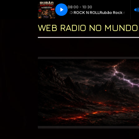
08:00 - 10:30
 Ao Vivo!!! ◖(●◡●)◗ com * RUBÃO ROCK N ROLL
Europe - Bag of bones
Europe - Bag of bones
Rubão Rock n Roll - Ao Vi
WEB RADIO NO MUNDO 