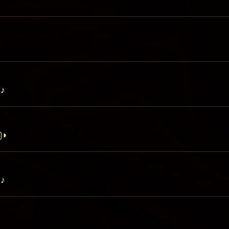
 ♪
)◗
 ♪