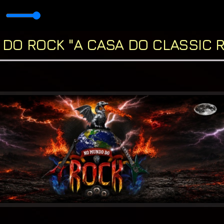
vo!!! ◖(●◡●)◗ com * RUBÃO ROCK N ROLL
DO ROCK "A CASA DO CLASSIC R