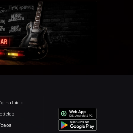
ágina Inicial
otícias
ídeos