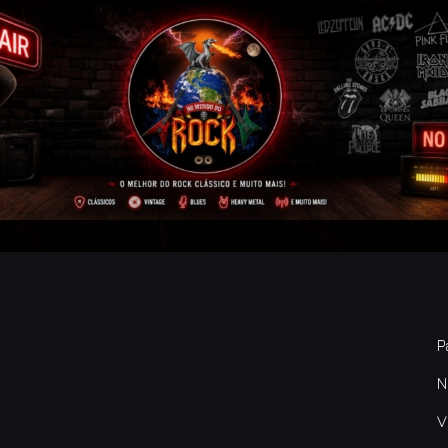
P
N
V