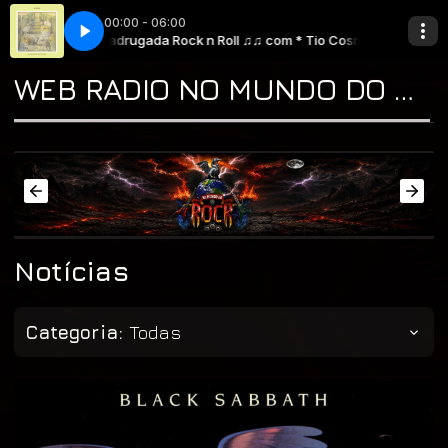
00:00 - 06:00
ardrobe)
o Cosme
Madrugada Rock n Roll ♫♫ com * Tio Cosme
Genesis - I Know What I Like (In Your Wardrobe)
WEB RADIO NO MUNDO DO ROCK "A CASA DO CLASSIC ROCK & DO BLUES"
Notícias
Categoria:
Todas