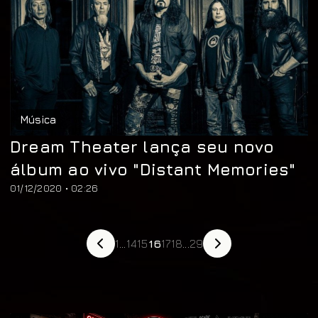
Música
Dream Theater lança seu novo
álbum ao vivo "Distant Memories"
01/12/2020 • 02:26
1
...
14
15
16
17
18
...
29